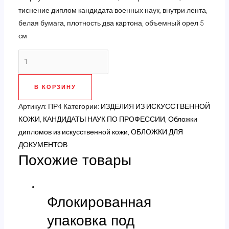
тиснение диплом кандидата военных наук, внутри лента,
белая бумага, плотность два картона, объемный орел 5
см
Количество
товара
Обложка
В КОРЗИНУ
диплома
кандидата
Артикул:
ПР4
Категории:
ИЗДЕЛИЯ ИЗ ИСКУССТВЕННОЙ
военных
КОЖИ
,
КАНДИДАТЫ НАУК ПО ПРОФЕССИИ
,
Обложки
наук
дипломов из искусственной кожи
,
ОБЛОЖКИ ДЛЯ
нового
ДОКУМЕНТОВ
Похожие товары
образца
Флокированная
упаковка под