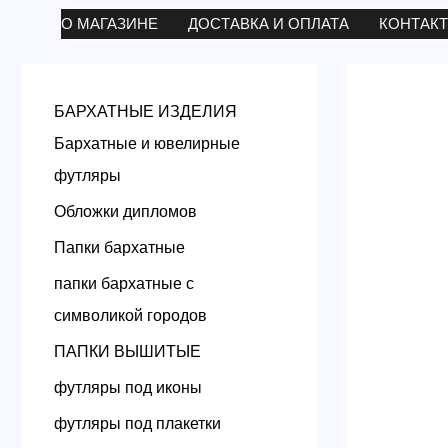
Перейти
О МАГАЗИНЕ
ДОСТАВКА И ОПЛАТА
КОНТАК
к
содержимому
БАРХАТНЫЕ ИЗДЕЛИЯ
Бархатные и ювелирные
футляры
Обложки дипломов
Папки бархатные
папки бархатные с
символикой городов
ПАПКИ ВЫШИТЫЕ
футляры под иконы
футляры под плакетки