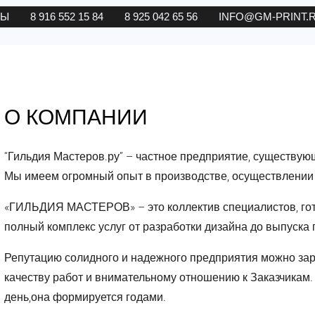
ТЫ
8 916 552 15 84
8 925 042 65 56
INFO@GM-PRINT.
О КОМПАНИИ
“Гильдия Мастеров.ру” – частное предприятие, существую
Мы имеем огромный опыт в производстве, осуществлении
«ГИЛЬДИЯ МАСТЕРОВ» – это коллектив специалистов, гот
полный комплекс услуг от разработки дизайна до выпуска
Репутацию солидного и надежного предприятия можно зар
качеству работ и внимательному отношению к Заказчикам. 
день,она формируется годами.