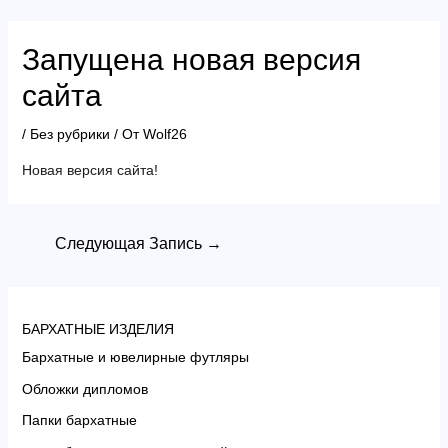
Перейти
к
Запущена новая версия
содержимому
сайта
/
Без рубрики
/ От
Wolf26
Новая версия сайта!
Навигация
Следующая Запись
→
по
записям
БАРХАТНЫЕ ИЗДЕЛИЯ
Бархатные и ювелирные футляры
Обложки дипломов
Папки бархатные