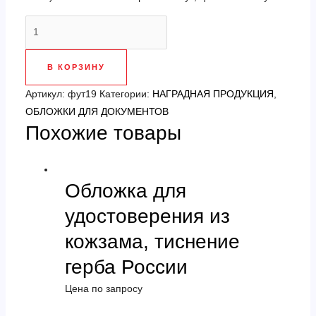
Количество
товара
Флокированная
В КОРЗИНУ
упаковка
под
Артикул:
фут19
Категории:
НАГРАДНАЯ ПРОДУКЦИЯ
,
удостоверение
ОБЛОЖКИ ДЛЯ ДОКУМЕНТОВ
Похожие товары
и
медаль
Обложка для
удостоверения из
кожзама, тиснение
герба России
Цена по запросу