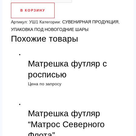
Упаковка
В КОРЗИНУ
под
новогодние
Артикул:
УШ1
Категории:
СУВЕНИРНАЯ ПРОДУКЦИЯ
,
шары
УПАКОВКА ПОД НОВОГОДНИЕ ШАРЫ
Похожие товары
(готовая
коробка)
Матрешка футляр с
росписью
Цена по запросу
Матрешка футляр
“Матрос Северного
Флота”