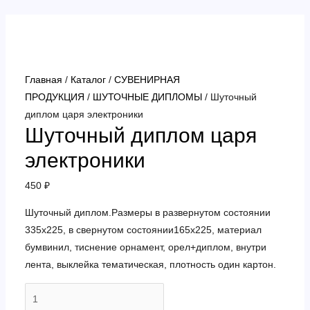
Перейти
к
содержимому
Главная
/
Каталог
/
СУВЕНИРНАЯ
ПРОДУКЦИЯ
/
ШУТОЧНЫЕ ДИПЛОМЫ
/ Шуточный
диплом царя электроники
Шуточный диплом царя
электроники
450
₽
Шуточный диплом.Размеры в развернутом состоянии
335х225, в свернутом состоянии165х225, материал
бумвинил, тиснение орнамент, орел+диплом, внутри
лента, выклейка тематическая, плотность один картон.
Количество
товара