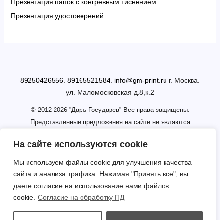
Презентация папок с конгревным тиснением
Презентация удостоверений
89250426556
,
89165521584
,
info@gm-print.ru
г. Москва,
ул. Маломосковская д.8,к.2
© 2012-2026 ”Даръ Государев” Все права защищены.
Представленные предложения на сайте не являются
публичной офертой. Наличие товара уточняйте у менеджера
На сайте используются cookie
www.gm-print.ru
/
www.papki-print.ru
/
www.даргосударев.рф
Мы используем файлы cookie для улучшения качества
сайта и анализа трафика. Нажимая "Принять все", вы
даете согласие на использование нами файлов
cookie.
Согласие на обработку ПД