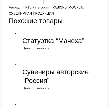
Красная
поляна
Артикул:
ГР13
Категории:
ГРАВЮРЫ МОСКВА
,
(гравюра
СУВЕНИРНАЯ ПРОДУКЦИЯ
Похожие товары
на
меди,
изготовление
под
Статуэтка “Мачеха”
заказ)
Цена по запросу
Сувениры авторские
“Россия”
Цена по запросу