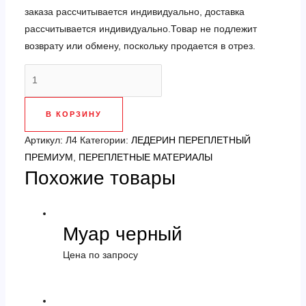
заказа рассчитывается индивидуально, доставка
рассчитывается индивидуально.Товар не подлежит
возврату или обмену, поскольку продается в отрез.
Количество
товара
Ледерин
В КОРЗИНУ
на
тканевой
Артикул:
Л4
Категории:
ЛЕДЕРИН ПЕРЕПЛЕТНЫЙ
основе,
ПРЕМИУМ
,
ПЕРЕПЛЕТНЫЕ МАТЕРИАЛЫ
Похожие товары
фиолетовый.Доставка
рассчитывается
индивидуально
Муар черный
Цена по запросу