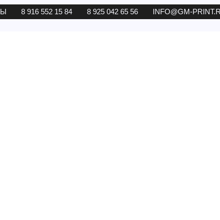
ТЫ
8 916 552 15 84
8 925 042 65 56
INFO@GM-PRINT.