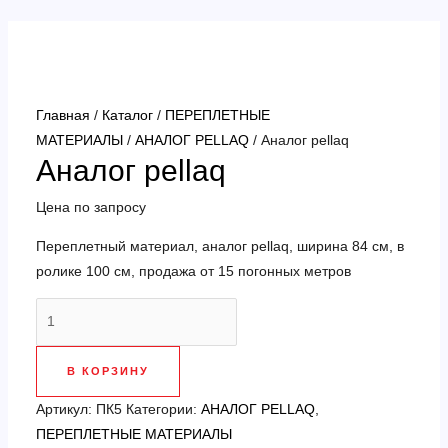
Перейти
к
содержимому
Главная
/
Каталог
/
ПЕРЕПЛЕТНЫЕ
МАТЕРИАЛЫ
/
АНАЛОГ PELLAQ
/ Аналог pellaq
Аналог pellaq
Цена по запросу
Переплетный материал, аналог pellaq, ширина 84 см, в
ролике 100 см, продажа от 15 погонных метров
Количество
товара
Аналог
В КОРЗИНУ
pellaq
Артикул:
ПК5
Категории:
АНАЛОГ PELLAQ
,
ПЕРЕПЛЕТНЫЕ МАТЕРИАЛЫ