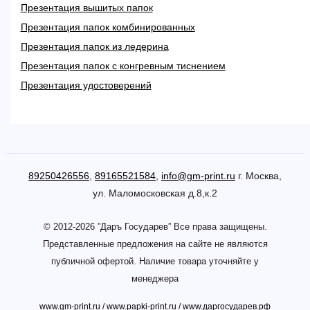
Презентация вышитых папок
Презентация папок комбинированных
Презентация папок из ледерина
Презентация папок с конгревным тиснением
Презентация удостоверений
89250426556
,
89165521584
,
info@gm-print.ru
г. Москва,
ул. Маломосковская д.8,к.2
© 2012-2026 ”Даръ Государев” Все права защищены.
Представленные предложения на сайте не являются
публичной офертой. Наличие товара уточняйте у
менеджера
www.gm-print.ru
/
www.papki-print.ru
/
www.даргосударев.рф