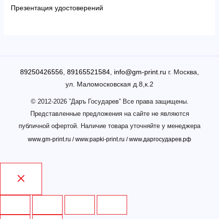
Презентация удостоверений
89250426556
,
89165521584
,
info@gm-print.ru
г. Москва,
ул. Маломосковская д.8,к.2
© 2012-2026 ”Даръ Государев” Все права защищены.
Представленные предложения на сайте не являются
публичной офертой. Наличие товара уточняйте у менеджера
www.gm-print.ru
/
www.papki-print.ru
/
www.даргосударев.рф