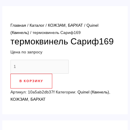
Перейти
к
содержимому
Главная
/
Каталог
/
КОЖЗАМ, БАРХАТ
/
Quinel
(Квинель)
/ термоквинель Сариф169
термоквинель Сариф169
Цена по запросу
Количество
товара
термоквинель
В КОРЗИНУ
Сариф169
Артикул:
10a5ab2db37f
Категории:
Quinel (Квинель)
,
КОЖЗАМ, БАРХАТ