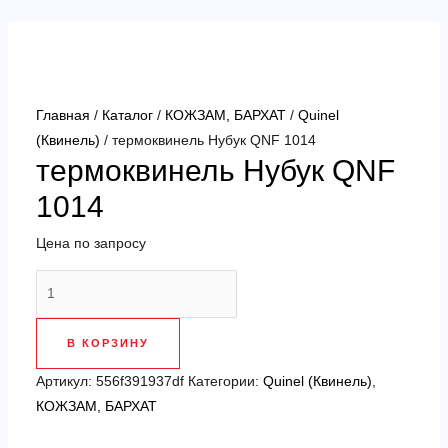
Перейти
к
содержимому
Главная
/
Каталог
/
КОЖЗАМ, БАРХАТ
/
Quinel
(Квинель)
/ термоквинель Нубук QNF 1014
термоквинель Нубук QNF
1014
Цена по запросу
Количество
товара
термоквинель
В КОРЗИНУ
Нубук
QNF
Артикул:
556f391937df
Категории:
Quinel (Квинель)
,
1014
КОЖЗАМ, БАРХАТ