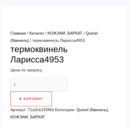
Перейти
к
содержимому
Главная
/
Каталог
/
КОЖЗАМ, БАРХАТ
/
Quinel
(Квинель)
/ термоквинель Ларисса4953
термоквинель
Ларисса4953
Цена по запросу
Количество
товара
термоквинель
В КОРЗИНУ
Ларисса4953
Артикул:
71a3cb155f8d
Категории:
Quinel (Квинель)
,
КОЖЗАМ, БАРХАТ