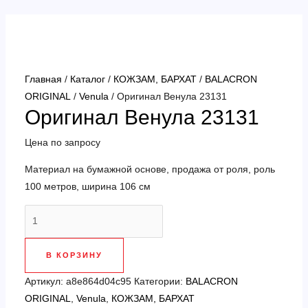
Перейти
к
содержимому
Главная
/
Каталог
/
КОЖЗАМ, БАРХАТ
/
BALACRON
ORIGINAL
/
Venula
/ Оригинал Венула 23131
Оригинал Венула 23131
Цена по запросу
Материал на бумажной основе, продажа от роля, роль
100 метров, ширина 106 см
Количество
товара
Оригинал
В КОРЗИНУ
Венула
23131
Артикул:
a8e864d04c95
Категории:
BALACRON
ORIGINAL
,
Venula
,
КОЖЗАМ, БАРХАТ