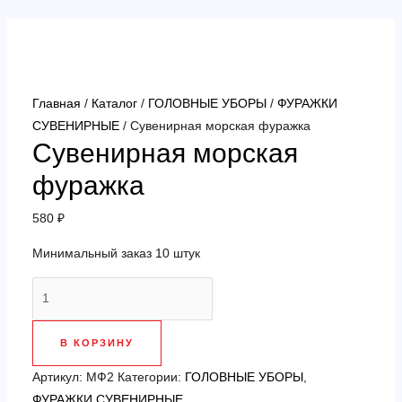
Перейти
к
содержимому
Главная
/
Каталог
/
ГОЛОВНЫЕ УБОРЫ
/
ФУРАЖКИ
СУВЕНИРНЫЕ
/ Сувенирная морская фуражка
Сувенирная морская
фуражка
580
₽
Минимальный заказ 10 штук
Количество
товара
Сувенирная
В КОРЗИНУ
морская
фуражка
Артикул:
МФ2
Категории:
ГОЛОВНЫЕ УБОРЫ
,
ФУРАЖКИ СУВЕНИРНЫЕ