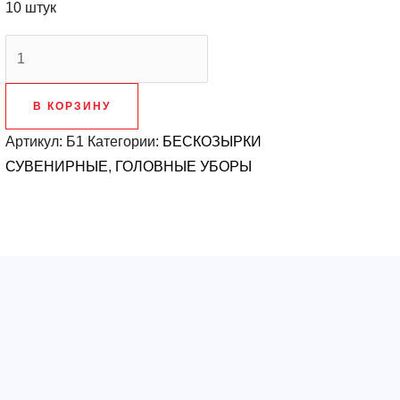
10 штук
Количество
товара
Бескозырка
В КОРЗИНУ
"Крейсер
Артикул:
Б1
Категории:
БЕСКОЗЫРКИ
Варяг"
СУВЕНИРНЫЕ
,
ГОЛОВНЫЕ УБОРЫ