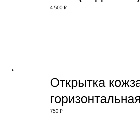
4 500
₽
Открытка кожз
горизонтальна
750
₽