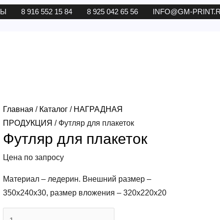
ТЫ
8 916 552 15 84
8 925 042 65 56
INFO@GM-PRINT.
Главная
/
Каталог
/
НАГРАДНАЯ
ПРОДУКЦИЯ
/ Футляр для плакеток
Футляр для плакеток
Цена по запросу
Материал – ледерин. Внешний размер –
350х240х30, размер вложения – 320х220х20
Количество