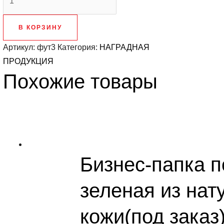
товара
Футляр
В КОРЗИНУ
для
Артикул:
фут3
Категория:
НАГРАДНАЯ
плакеток
ПРОДУКЦИЯ
Похожие товары
Бизнес-папка 
зеленая из нат
кожи(под заказ