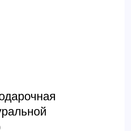
подарочная
уральной
)