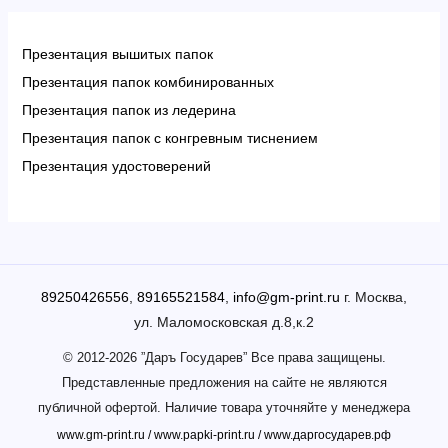
Презентация вышитых папок
Презентация папок комбинированных
Презентация папок из ледерина
Презентация папок с конгревным тиснением
Презентация удостоверений
89250426556
,
89165521584
,
info@gm-print.ru
г. Москва,
ул. Маломосковская д.8,к.2
© 2012-2026 ”Даръ Государев” Все права защищены.
Представленные предложения на сайте не являются
публичной офертой. Наличие товара уточняйте у менеджера
www.gm-print.ru
/
www.papki-print.ru
/
www.даргосударев.рф