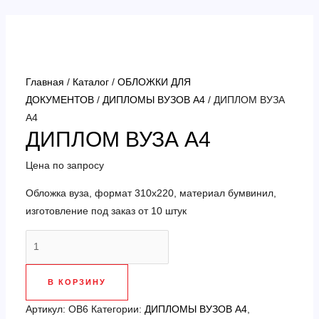
Перейти
к
содержимому
Главная
/
Каталог
/
ОБЛОЖКИ ДЛЯ
ДОКУМЕНТОВ
/
ДИПЛОМЫ ВУЗОВ А4
/ ДИПЛОМ ВУЗА
А4
ДИПЛОМ ВУЗА А4
Цена по запросу
Обложка вуза, формат 310х220, материал бумвинил,
изготовление под заказ от 10 штук
Количество
товара
ДИПЛОМ
В КОРЗИНУ
ВУЗА
А4
Артикул:
ОВ6
Категории:
ДИПЛОМЫ ВУЗОВ А4
,