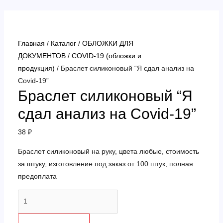
Перейти
к
содержимому
Главная
/
Каталог
/
ОБЛОЖКИ ДЛЯ
ДОКУМЕНТОВ
/
COVID-19 (обложки и
продукция)
/ Браслет силиконовый “Я сдал анализ на
Covid-19”
Браслет силиконовый “Я
сдал анализ на Covid-19”
38
₽
Браслет силиконовый на руку, цвета любые, стоимость
за штуку, изготовление под заказ от 100 штук, полная
предоплата
Количество
товара
Браслет