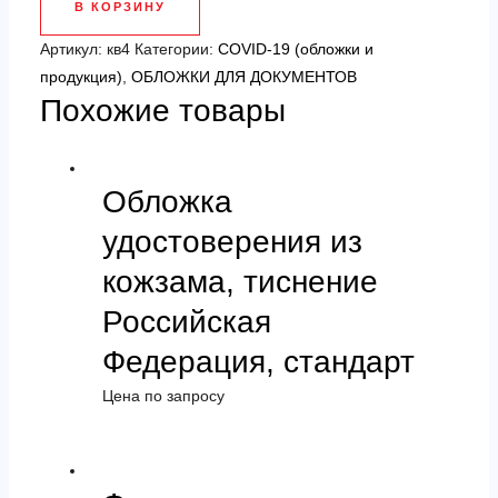
В КОРЗИНУ
силиконовый
"Я
Артикул:
кв4
Категории:
COVID-19 (обложки и
сдал
продукция)
,
ОБЛОЖКИ ДЛЯ ДОКУМЕНТОВ
Похожие товары
анализ
на
Covid-
19"
Обложка
удостоверения из
кожзама, тиснение
Российская
Федерация, стандарт
Цена по запросу