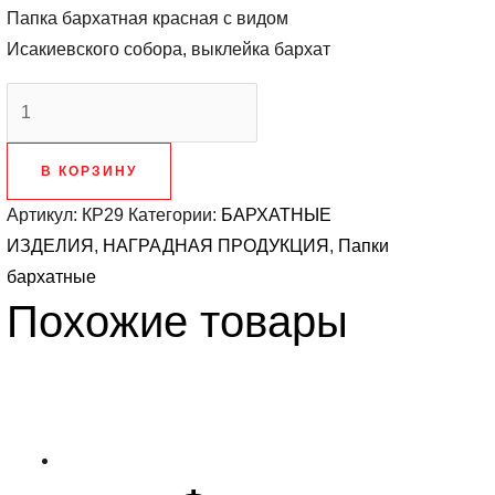
Папка бархатная красная с видом
Исакиевского собора, выклейка бархат
Количество
товара
Папка
В КОРЗИНУ
бархатная
Артикул:
КР29
Категории:
БАРХАТНЫЕ
красная
ИЗДЕЛИЯ
,
НАГРАДНАЯ ПРОДУКЦИЯ
,
Папки
Санкт-
бархатные
Петербург
Похожие товары