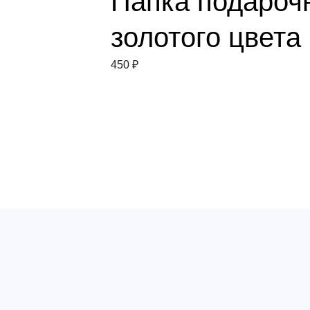
Папка подароч
золотого цвета
450
₽