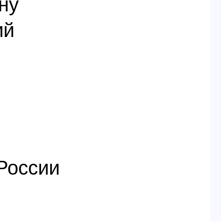
ну
ий
России