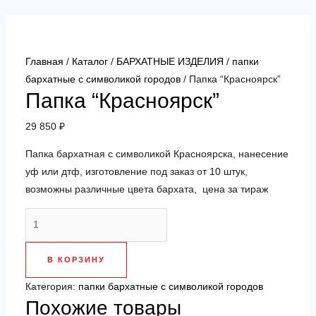
Перейти
к
содержимому
Главная
/
Каталог
/
БАРХАТНЫЕ ИЗДЕЛИЯ
/
папки
бархатные с символикой городов
/ Папка “Красноярск”
Папка “Красноярск”
29 850
₽
Папка бархатная с символикой Красноярска, нанесение
уф или дтф, изготовление под заказ от 10 штук,
возможны различные цвета бархата, цена за тираж
Количество
товара
Папка
В КОРЗИНУ
"Красноярск"
Категория:
папки бархатные с символикой городов
Похожие товары