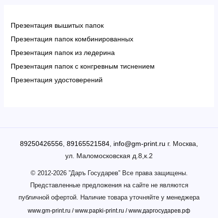
Презентация вышитых папок
Презентация папок комбинированных
Презентация папок из ледерина
Презентация папок с конгревным тиснением
Презентация удостоверений
89250426556
,
89165521584
,
info@gm-print.ru
г. Москва,
ул. Маломосковская д.8,к.2
© 2012-2026 ”Даръ Государев” Все права защищены.
Представленные предложения на сайте не являются
публичной офертой. Наличие товара уточняйте у менеджера
www.gm-print.ru
/
www.papki-print.ru
/
www.даргосударев.рф