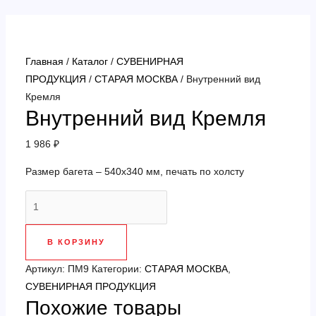
Перейти
к
содержимому
Главная
/
Каталог
/
СУВЕНИРНАЯ
ПРОДУКЦИЯ
/
СТАРАЯ МОСКВА
/ Внутренний вид
Кремля
Внутренний вид Кремля
1 986
₽
Размер багета – 540х340 мм, печать по холсту
Количество
товара
Внутренний
В КОРЗИНУ
вид
Кремля
Артикул:
ПМ9
Категории:
СТАРАЯ МОСКВА
,
СУВЕНИРНАЯ ПРОДУКЦИЯ
Похожие товары