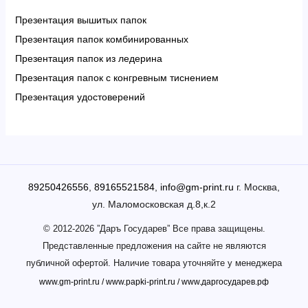
Презентация вышитых папок
Презентация папок комбинированных
Презентация папок из ледерина
Презентация папок с конгревным тиснением
Презентация удостоверений
89250426556
,
89165521584
,
info@gm-print.ru
г. Москва,
ул. Маломосковская д.8,к.2
© 2012-2026 ”Даръ Государев” Все права защищены.
Представленные предложения на сайте не являются
публичной офертой. Наличие товара уточняйте у менеджера
www.gm-print.ru
/
www.papki-print.ru
/
www.даргосударев.рф