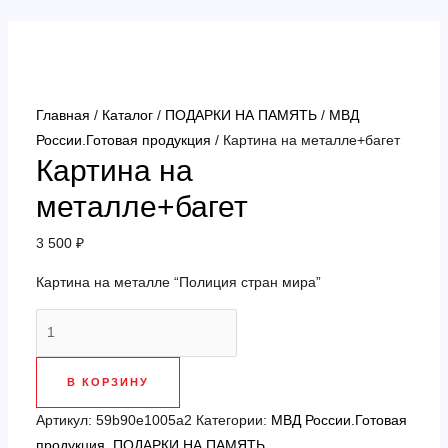
Перейти
к
содержимому
Главная
/
Каталог
/
ПОДАРКИ НА ПАМЯТЬ
/
МВД
России.Готовая продукция
/ Картина на металле+багет
Картина на
металле+багет
3 500
₽
Картина на металле “Полиция стран мира”
Количество
товара
Картина
В КОРЗИНУ
на
металле+багет
Артикул:
59b90e1005a2
Категории:
МВД России.Готовая
продукция
,
ПОДАРКИ НА ПАМЯТЬ