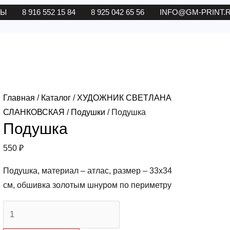
ТЫ
8 916 552 15 84
8 925 042 65 56
INFO@GM-PRINT.
Главная
/
Каталог
/
ХУДОЖНИК СВЕТЛАНА
СЛАНКОВСКАЯ
/
Подушки
/ Подушка
Подушка
550
₽
Подушка, материал – атлас, размер – 33х34
см, обшивка золотым шнуром по периметру
Количество
товара