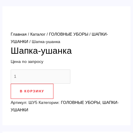
Перейти
к
содержимому
Главная
/
Каталог
/
ГОЛОВНЫЕ УБОРЫ
/
ШАПКИ-
УШАНКИ
/ Шапка-ушанка
Шапка-ушанка
Цена по запросу
Количество
товара
Шапка-
В КОРЗИНУ
ушанка
Артикул:
ШУ5
Категории:
ГОЛОВНЫЕ УБОРЫ
,
ШАПКИ-
УШАНКИ