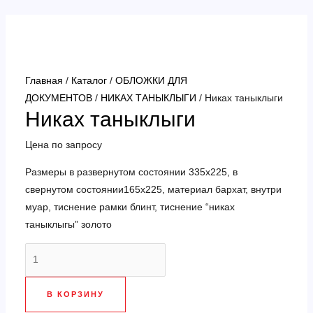
Перейти
к
содержимому
Главная
/
Каталог
/
ОБЛОЖКИ ДЛЯ
ДОКУМЕНТОВ
/
НИКАХ ТАНЫКЛЫГИ
/ Никах таныклыги
Никах таныклыги
Цена по запросу
Размеры в развернутом состоянии 335х225, в
свернутом состоянии165х225, материал бархат, внутри
муар, тиснение рамки блинт, тиснение “никах
таныклыгы” золото
Количество
товара
Никах
В КОРЗИНУ
таныклыги