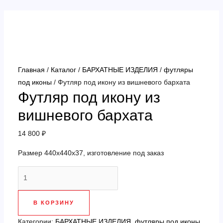
Перейти
к
содержимому
Главная
/
Каталог
/
БАРХАТНЫЕ ИЗДЕЛИЯ
/
футляры
под иконы
/ Футляр под икону из вишневого бархата
Футляр под икону из
вишневого бархата
14 800
₽
Размер 440х440х37, изготовление под заказ
Количество
товара
Футляр
В КОРЗИНУ
под
икону
Категории:
БАРХАТНЫЕ ИЗДЕЛИЯ
,
футляры под иконы